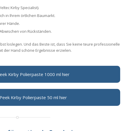
Veltec Kirby Specialist).
lich in Ihrem örtlichen Baumarkt.
hrer Hände.
Abwischen von Rückständen.
bst loslegen. Und das Beste ist, dass Sie keine teure professionelle
it der Hand schöne Ergebnisse erzielen.
Peek Kirby Polierpaste 1000 ml hier
 Peek Kirby Polierpaste 50 ml hier