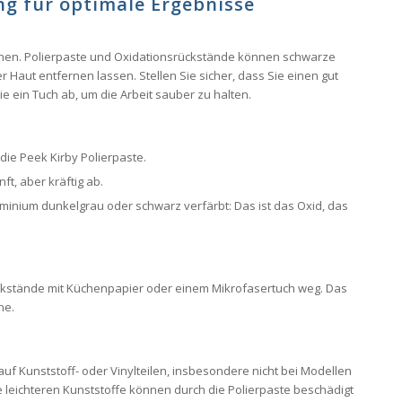
ung für optimale Ergebnisse
nen. Polierpaste und Oxidationsrückstände können schwarze
r Haut entfernen lassen. Stellen Sie sicher, dass Sie einen gut
e ein Tuch ab, um die Arbeit sauber zu halten.
 die Peek Kirby Polierpaste.
ft, aber kräftig ab.
minium dunkelgrau oder schwarz verfärbt: Das ist das Oxid, das
ckstände mit Küchenpapier oder einem Mikrofasertuch weg. Das
he.
uf Kunststoff- oder Vinylteilen, insbesondere nicht bei Modellen
e leichteren Kunststoffe können durch die Polierpaste beschädigt