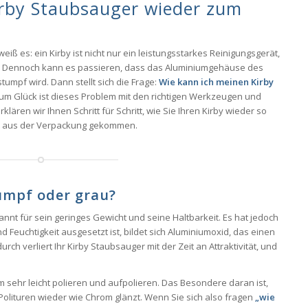
irby Staubsauger wieder zum
eiß es: ein Kirby ist nicht nur ein leistungsstarkes Reinigungsgerät,
. Dennoch kann es passieren, dass das Aluminiumgehäuse des
tumpf wird. Dann stellt sich die Frage:
Wie kann ich meinen Kirby
m Glück ist dieses Problem mit den richtigen Werkzeugen und
klären wir Ihnen Schritt für Schritt, wie Sie Ihren Kirby wieder so
st aus der Verpackung gekommen.
mpf oder grau?
annt für sein geringes Gewicht und seine Haltbarkeit. Es hat jedoch
nd Feuchtigkeit ausgesetzt ist, bildet sich Aluminiumoxid, das einen
ch verliert Ihr Kirby Staubsauger mit der Zeit an Attraktivität, und
m sehr leicht polieren und aufpolieren. Das Besondere daran ist,
Polituren wieder wie Chrom glänzt. Wenn Sie sich also fragen
„wie