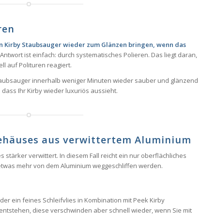
ren
n Kirby Staubsauger wieder zum Glänzen bringen, wenn das
Antwort ist einfach: durch systematisches Polieren. Das liegt daran,
l auf Polituren reagiert.
 Staubsauger innerhalb weniger Minuten wieder sauber und glänzend
 dass Ihr Kirby wieder luxuriös aussieht.
ehäuses aus verwittertem Aluminium
tärker verwittert. In diesem Fall reicht ein nur oberflächliches
 etwas mehr von dem Aluminium weggeschliffen werden.
r ein feines Schleifvlies in Kombination mit Peek Kirby
 entstehen, diese verschwinden aber schnell wieder, wenn Sie mit