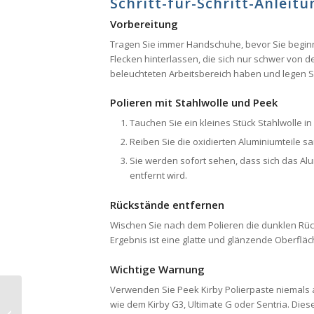
Schritt-für-Schritt-Anleit
Vorbereitung
Tragen Sie immer Handschuhe, bevor Sie begin
Flecken hinterlassen, die sich nur schwer von de
beleuchteten Arbeitsbereich haben und legen Si
Polieren mit Stahlwolle und Peek
Tauchen Sie ein kleines Stück Stahlwolle in
Reiben Sie die oxidierten Aluminiumteile san
Sie werden sofort sehen, dass sich das Alu
entfernt wird.
Rückstände entfernen
Wischen Sie nach dem Polieren die dunklen Rü
Ergebnis ist eine glatte und glänzende Oberfläc
Wichtige Warnung
Verwenden Sie Peek Kirby Polierpaste niemals a
wie dem Kirby G3, Ultimate G oder Sentria. Dies
Kirby Bodenbürsten