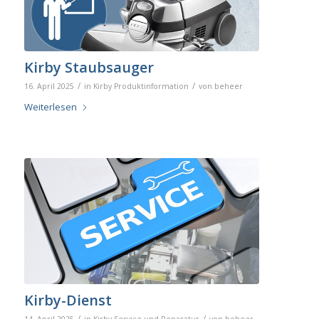
Kirby Staubsauger
/
/
16. April 2025
in
Kirby Produktinformation
von
beheer
Weiterlesen
Kirby-Dienst
/
/
14. April 2025
in
Kirby Service und Reparatur
von
beheer