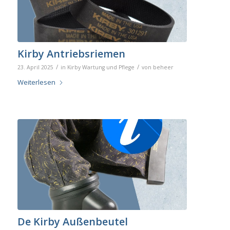
Kirby Antriebsriemen
/
/
23. April 2025
in
Kirby Wartung und Pflege
von
beheer
Weiterlesen
De Kirby Außenbeutel