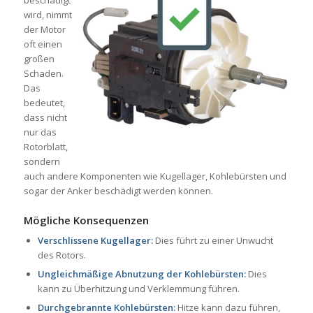
beschädigt
wird, nimmt
der Motor
oft einen
großen
Schaden.
Das
bedeutet,
dass nicht
nur das
Rotorblatt,
sondern
auch andere Komponenten wie Kugellager, Kohlebürsten und
sogar der Anker beschädigt werden können.
Mögliche Konsequenzen
Verschlissene Kugellager:
Dies führt zu einer Unwucht
des Rotors.
Ungleichmäßige Abnutzung der Kohlebürsten:
Dies
kann zu Überhitzung und Verklemmung führen.
Durchgebrannte Kohlebürsten:
Hitze kann dazu führen,