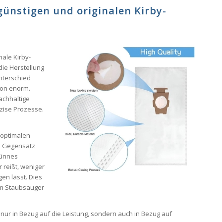
günstigen und originalen Kirby-
ale Kirby-
die Herstellung
Unterschied
ion enorm.
achhaltige
äzise Prozesse.
n optimalen
Im Gegensatz
dünnes
 reißt, weniger
gen lässt. Dies
em Staubsauger
ht nur in Bezug auf die Leistung, sondern auch in Bezug auf