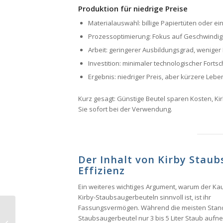
Produktion für niedrige Preise
Materialauswahl: billige Papiertüten oder ei
Prozessoptimierung: Fokus auf Geschwindigke
Arbeit: geringerer Ausbildungsgrad, weniger 
Investition: minimaler technologischer Fortsch
Ergebnis: niedriger Preis, aber kürzere Lebe
Kurz gesagt: Günstige Beutel sparen Kosten, Ki
Sie sofort bei der Verwendung.
Der Inhalt von Kirby Stau
Effizienz
Ein weiteres wichtiges Argument, warum der Kau
Kirby-Staubsaugerbeuteln sinnvoll ist, ist ihr
Fassungsvermögen. Während die meisten Stan
Staubsaugerbeutel nur 3 bis 5 Liter Staub auf
Kirby Anker Ersatz