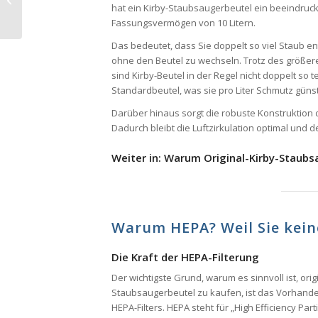
hat ein Kirby-Staubsaugerbeutel ein beeindru
Fassungsvermögen von 10 Litern.
Das bedeutet, dass Sie doppelt so viel Staub e
ohne den Beutel zu wechseln. Trotz des größe
sind Kirby-Beutel in der Regel nicht doppelt so t
Standardbeutel, was sie pro Liter Schmutz günst
Darüber hinaus sorgt die robuste Konstruktion da
Dadurch bleibt die Luftzirkulation optimal und 
Weiter in: Warum Original-Kirby-Staub
Warum HEPA? Weil Sie kein
Die Kraft der HEPA-Filterung
Der wichtigste Grund, warum es sinnvoll ist, orig
Staubsaugerbeutel zu kaufen, ist das Vorhand
HEPA-Filters. HEPA steht für „High Efficiency Part