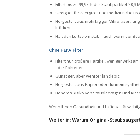
Filtert bis zu 99,97 % der Staubpartikel ≥ 0,3
Geeignet für Allergiker und medizinische Hy
Hergestellt aus mehrlagiger Mikrofaser, lang
luftdicht.
Hält den Luftstrom stabil, auch wenn der Beut
Ohne HEPA-Filter:
Filtert nur größere Partikel, weniger wirksam
oder Bakterien.
Günstiger, aber weniger langlebig.
Hergestellt aus Papier oder dünnem synthet
Höheres Risiko von Staubleckagen und Riss
Wenn Ihnen Gesundheit und Luftqualität wichtig si
Weiter in: Warum Original-Staubsaugerb