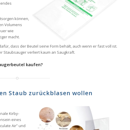
ckendes
ntsorgen können,
ren Volumens
euer wie
iger macht.
für, dass der Beutel seine Form behält, auch wenn er fast voll ist.
der Staubsauger verliert kaum an Saugkraft.
saugerbeutel kaufen?
en Staub zurückblasen wollen
inale Kirby-
ensein eines
iculate Air” und