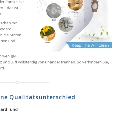
ler Partikel bis
n – das ist
n.
nschen mit
andard-
rn die Micron
erien und
en weniger
z und Luft vollständig voneinander trennen. So verhindern Sie,
rd.
hne Qualitätsunterschied
dard- und