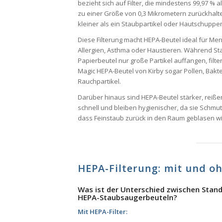
bezieht sich auf Filter, die mindestens 99,97 % al
zu einer Größe von 0,3 Mikrometern zurückhalte
kleiner als ein Staubpartikel oder Hautschuppe
Diese Filterung macht HEPA-Beutel ideal für Me
Allergien, Asthma oder Haustieren. Während St
Papierbeutel nur große Partikel auffangen, filte
Magic HEPA-Beutel von Kirby sogar Pollen, Bakt
Rauchpartikel.
Darüber hinaus sind HEPA-Beutel stärker, reiß
schnell und bleiben hygienischer, da sie Schmut
dass Feinstaub zurück in den Raum geblasen wi
HEPA-Filterung: mit und o
Was ist der Unterschied zwischen Stan
HEPA-Staubsaugerbeuteln?
Mit HEPA-Filter: