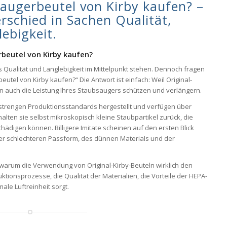
augerbeutel von Kirby kaufen? –
rschied in Sachen Qualität,
lebigkeit.
beutel von Kirby kaufen?
s Qualität und Langlebigkeit im Mittelpunkt stehen. Dennoch fragen
utel von Kirby kaufen?“ Die Antwort ist einfach: Weil Original-
ern auch die Leistung Ihres Staubsaugers schützen und verlängern.
strengen Produktionsstandards hergestellt und verfügen über
 halten sie selbst mikroskopisch kleine Staubpartikel zurück, die
ädigen können. Billigere Imitate scheinen auf den ersten Blick
hrer schlechteren Passform, des dünnen Materials und der
tt, warum die Verwendung von Original-Kirby-Beuteln wirklich den
tionsprozesse, die Qualität der Materialien, die Vorteile der HEPA-
ale Luftreinheit sorgt.