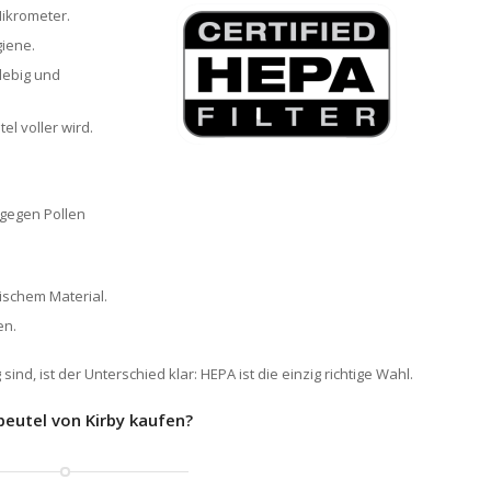
 Mikrometer.
giene.
lebig und
el voller wird.
 gegen Pollen
ischem Material.
en.
nd, ist der Unterschied klar: HEPA ist die einzig richtige Wahl.
eutel von Kirby kaufen?